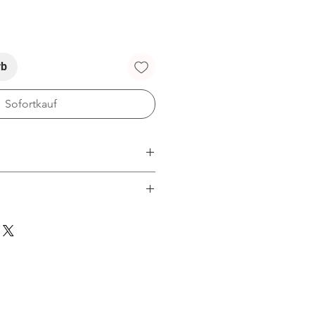
rb
Sofortkauf
tage)