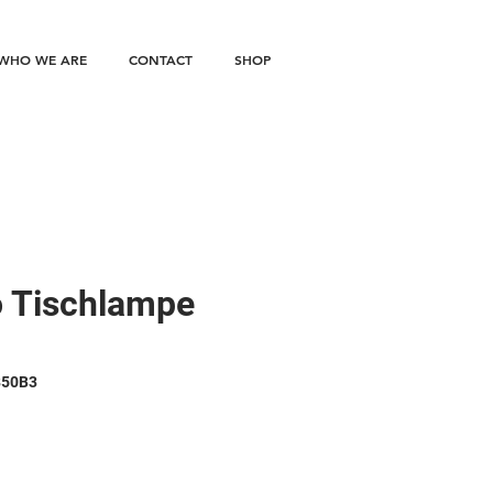
WHO WE ARE
CONTACT
SHOP
o Tischlampe
850B3
reis