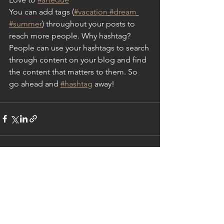
You can add tags (
#vacation
#dream
#summer
) throughout your posts to 
reach more people. Why hashtag? 
People can use your hashtags to search 
through content on your blog and find 
the content that matters to them. So 
go ahead and 
#hashtag
 away!
Alle ansehen
Aktuelle Beiträge