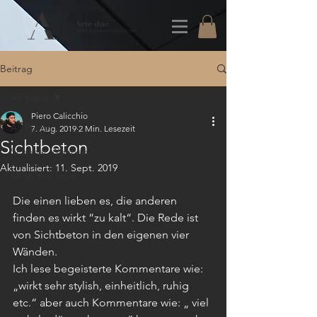
Beitrag
All Posts
Piero Calicchio
All Posts
7. Aug. 2019
2 Min. Lesezeit
Sichtbeton
Schöner Wohnen
Aktualisiert:
11. Sept. 2019
Shop the Style
Die einen lieben es, die anderen 
finden es wirkt “zu kalt“. Die Rede ist 
von Sichtbeton in den eigenen vier 
Wänden. 
Ich lese begeisterte Kommentare wie: 
„wirkt sehr stylish, einheitlich, ruhig 
etc.“ aber auch Kommentare wie: „ viel 